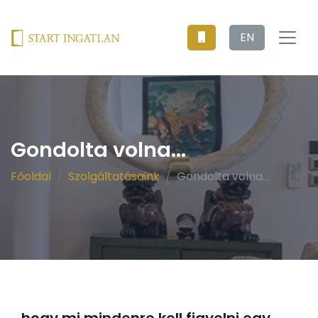
EN
Gondolta volna...
Főoldal
Szolgáltatásaink
Gondolta volna...