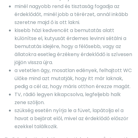
minél nagyobb rend és tisztaság fogadja az
érdeklődőt, minél jobb a térérzet, annál inkább
szeretne majd ő is ott lakni.
kisebb házi kedvencét a bemutatás alatt
különítse el, kutyusát érdemes levinni sétálni a
bemutatás idejére, hogy a félősebb, vagy az
állatokra esetleg érzékeny érdeklődő is szívesen
jöjjön vissza újra.
a vetetlen ágy, mosatlan edények, felhajtott WC
ülőke mind azt mutatják, hogy itt már laknak,
pedig a cél az, hogy máris otthon érezze magát.
TV, rádió legyen kikapcsolva, legfeljebb halk
zene szóljon.
szükség esetén nyírja le a füvet, lapátolja el a
havat a bejárat elől, mivel az érdeklődő először
ezekkel találkozik.