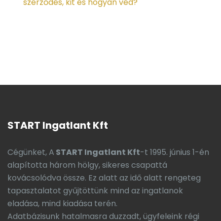
szerződés, kit és hogyan véd?
START Ingatlant Kft
Cégünket, A
START Ingatlant Kft
-t 1995. június 1-én
alapította három hölgy, sikeres csapattá
kovácsolódva össze. Ez alatt az idő alatt rengeteg
tapasztalatot gyűjtöttünk mind az ingatlanok
eladása, mind kiadása terén.
Adatbázisunk hatalmasra duzzadt, ügyfeleink régi