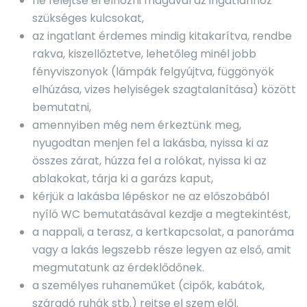
ne felejtse el elhozni magával az ingatlanhoz
szükséges kulcsokat,
az ingatlant érdemes mindig kitakarítva, rendbe
rakva, kiszellőztetve, lehetőleg minél jobb
fényviszonyok (lámpák felgyújtva, függönyök
elhúzása, vizes helyiségek szagtalanítása) között
bemutatni,
amennyiben még nem érkeztünk meg,
nyugodtan menjen fel a lakásba, nyissa ki az
összes zárat, húzza fel a rolókat, nyissa ki az
ablakokat, tárja ki a garázs kaput,
kérjük a lakásba lépéskor ne az előszobából
nyíló WC bemutatásával kezdje a megtekintést,
a nappali, a terasz, a kertkapcsolat, a panoráma
vagy a lakás legszebb része legyen az első, amit
megmutatunk az érdeklődőnek.
a személyes ruhaneműket (cipők, kabátok,
száradó ruhák stb.) rejtse el szem elől.