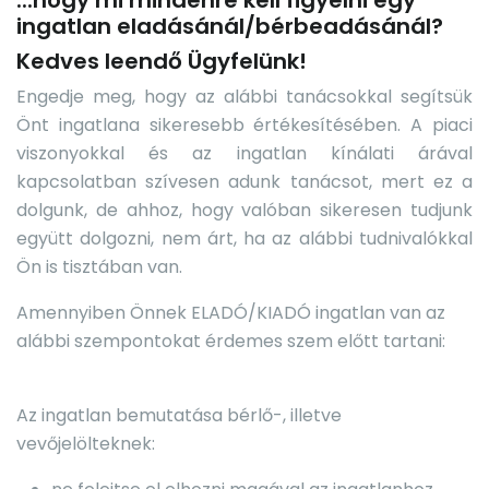
...hogy mi mindenre kell figyelni egy
ingatlan eladásánál/bérbeadásánál?
Kedves leendő Ügyfelünk!
Engedje meg, hogy az alábbi tanácsokkal segítsük
Önt ingatlana sikeresebb értékesítésében. A piaci
viszonyokkal és az ingatlan kínálati árával
kapcsolatban szívesen adunk tanácsot, mert ez a
dolgunk, de ahhoz, hogy valóban sikeresen tudjunk
együtt dolgozni, nem árt, ha az alábbi tudnivalókkal
Ön is tisztában van.
Amennyiben Önnek ELADÓ/KIADÓ ingatlan van az
alábbi szempontokat érdemes szem előtt tartani:
Az ingatlan bemutatása bérlő-, illetve
vevőjelölteknek: