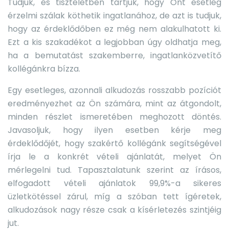
Tudjuk, és tiszteletben tartjuk, hogy Önt esetleg
érzelmi szálak köthetik ingatlanához, de azt is tudjuk,
hogy az érdeklődőben ez még nem alakulhatott ki.
Ezt a kis szakadékot a legjobban úgy oldhatja meg,
ha a bemutatást szakemberre, ingatlanközvetítő
kollégánkra bízza.
Egy esetleges, azonnali alkudozás rosszabb pozíciót
eredményezhet az Ön számára, mint az átgondolt,
minden részlet ismeretében meghozott döntés.
Javasoljuk, hogy ilyen esetben kérje meg
érdeklődőjét, hogy szakértő kollégánk segítségével
írja le a konkrét vételi ajánlatát, melyet Ön
mérlegelni tud. Tapasztalatunk szerint az írásos,
elfogadott vételi ajánlatok 99,9%-a sikeres
üzletkötéssel zárul, míg a szóban tett ígéretek,
alkudozások nagy része csak a kísérletezés szintjéig
jut.