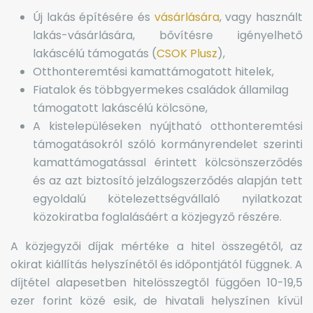
Új lakás építésére és
vásárlására
, vagy használt
lakás-vásárlására, bővítésre igényelhető
lakáscélú támogatás (
CSOK Plusz
),
Otthonteremtési kamattámogatott hitelek,
Fiatalok és többgyermekes családok államilag
támogatott lakáscélú kölcsöne,
A kistelepüléseken nyújtható otthonteremtési
támogatásokról szóló kormányrendelet szerinti
kamattámogatással érintett kölcsönszerződés
és az azt biztosító jelzálogszerződés alapján tett
egyoldalú kötelezettségvállaló nyilatkozat
közokiratba foglalásáért a közjegyző részére.
A közjegyzői díjak mértéke a hitel összegétől, az
okirat kiállítás helyszínétől és időpontjától függnek. A
díjtétel alapesetben hitelösszegtől függően 10-19,5
ezer forint közé esik, de hivatali helyszínen kívül