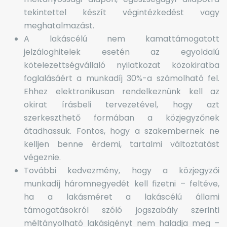
tekintettel készít végintézkedést vagy
meghatalmazást.
A lakáscélú nem kamattámogatott
jelzáloghitelek esetén az egyoldalú
kötelezettségvállaló nyilatkozat közokiratba
foglalásáért a munkadíj 30%-a számolható fel.
Ehhez elektronikusan rendelkeznünk kell az
okirat írásbeli tervezetével, hogy azt
szerkeszthető formában a közjegyzőnek
átadhassuk. Fontos, hogy a szakembernek ne
kelljen benne érdemi, tartalmi változtatást
végeznie.
További kedvezmény, hogy a közjegyzői
munkadíj háromnegyedét kell fizetni – feltéve,
ha a lakásméret a lakáscélú állami
támogatásokról szóló jogszabály szerinti
méltányolható lakásigényt nem haladja meg –