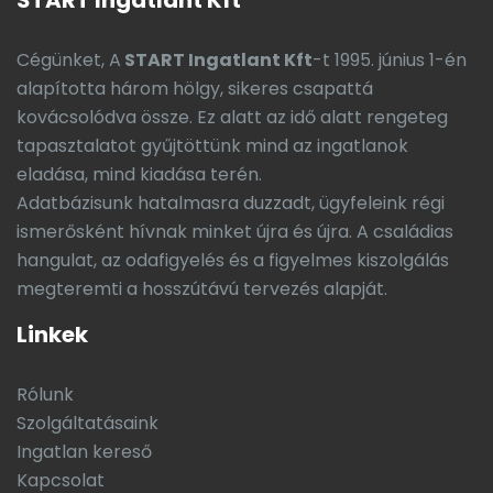
START Ingatlant Kft
Cégünket, A
START Ingatlant Kft
-t 1995. június 1-én
alapította három hölgy, sikeres csapattá
kovácsolódva össze. Ez alatt az idő alatt rengeteg
tapasztalatot gyűjtöttünk mind az ingatlanok
eladása, mind kiadása terén.
Adatbázisunk hatalmasra duzzadt, ügyfeleink régi
ismerősként hívnak minket újra és újra. A családias
hangulat, az odafigyelés és a figyelmes kiszolgálás
megteremti a hosszútávú tervezés alapját.
Linkek
Rólunk
Szolgáltatásaink
Ingatlan kereső
Kapcsolat