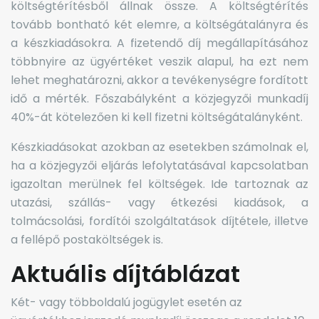
költségtérítésből állnak össze. A költségtérítés
tovább bontható két elemre, a költségátalányra és
a készkiadásokra. A fizetendő díj megállapításához
többnyire az ügyértéket veszik alapul, ha ezt nem
lehet meghatározni, akkor a tevékenységre fordított
idő a mérték. Főszabályként a közjegyzői munkadíj
40%-át kötelezően ki kell fizetni költségátalányként.
Készkiadásokat azokban az esetekben számolnak el,
ha a közjegyzői eljárás lefolytatásával kapcsolatban
igazoltan merülnek fel költségek. Ide tartoznak az
utazási, szállás- vagy étkezési kiadások, a
tolmácsolási, fordítói szolgáltatások díjtétele, illetve
a fellépő postaköltségek is.
Aktuális díjtáblázat
Két- vagy többoldalú jogügylet esetén az